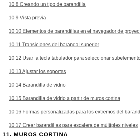
9.9 Inicio-Fin con contrahuella
10.8 Creando un tipo de barandilla
6.13 Cubierta por extrusión
9.10 Seleccionar la barandilla
10.9 Vista previa
6.14 Buhardillas
9.11 Zancas
10.10 Elementos de barandillas en el navegador de proyec
6.15 Flechas de pendiente
9.12 Soportes
10.11 Transiciones del barandal superior
6.16 Tipos de corte de aleros
9.13 Escaleras múltiples plantas
10.12 Usar la tecla tabulador para seleccionar subelement
10.13 Ajustar los soportes
10.14 Barandilla de vidrio
10.15 Barandilla de vidrio a partir de muros cortina
10.16 Formas personalizadas para los extremos del barand
10.17 Crear barandillas para escalera de múltiples niveles
11. MUROS CORTINA