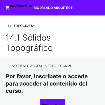
MODELADO ARQUITECTURA
14. TOPOGRAFÍA
1. INTERFAZ DE USUARIO
7 lecciones
14.1 Sólidos
2. SELECCIÓN Y MODIFICACIÓN
DE ELEMENTOS
Topográfico
4 lecciones
3. NIVELES Y REJILLAS
3 lecciones
NO TIENES ACCESO A ESTA LECCIÓN
4. MUROS
Por favor, inscríbete o accede
12 lecciones
5. SUELOS
para acceder al contenido del
5 lecciones
curso.
6. CUBIERTAS
16 lecciones
Hacer el curso