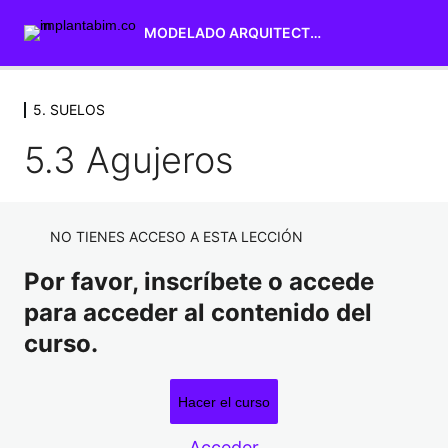
MODELADO ARQUITECTURA
5. SUELOS
1. INTERFAZ DE USUARIO
7 lecciones
5.3 Agujeros
2. SELECCIÓN Y MODIFICACIÓN
DE ELEMENTOS
4 lecciones
NO TIENES ACCESO A ESTA LECCIÓN
3. NIVELES Y REJILLAS
3 lecciones
Por favor, inscríbete o accede
4. MUROS
para acceder al contenido del
12 lecciones
curso.
5. SUELOS
5.1 Crear Suelos
Hacer el curso
5.2 Seleccionar por cara
Acceder