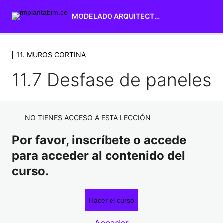
MODELADO ARQUITECTURA
11. MUROS CORTINA
1. INTERFAZ DE USUARIO
7 lecciones
11.7 Desfase de paneles
2. SELECCIÓN Y MODIFICACIÓN
DE ELEMENTOS
4 lecciones
NO TIENES ACCESO A ESTA LECCIÓN
3. NIVELES Y REJILLAS
3 lecciones
Por favor, inscríbete o accede
4. MUROS
para acceder al contenido del
12 lecciones
curso.
5. SUELOS
5 lecciones
6. CUBIERTAS
Hacer el curso
16 lecciones
Acceder