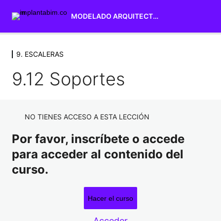
MODELADO ARQUITECTURA
9. ESCALERAS
1. INTERFAZ DE USUARIO
7 lecciones
9.12 Soportes
2. SELECCIÓN Y MODIFICACIÓN
DE ELEMENTOS
4 lecciones
NO TIENES ACCESO A ESTA LECCIÓN
3. NIVELES Y REJILLAS
3 lecciones
Por favor, inscríbete o accede
4. MUROS
para acceder al contenido del
12 lecciones
curso.
5. SUELOS
5 lecciones
6. CUBIERTAS
Hacer el curso
16 lecciones
Acceder